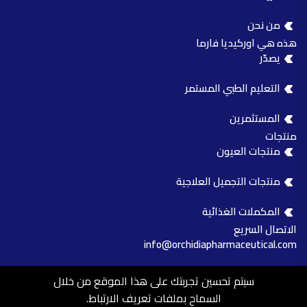
من نحن
هذه هي اوركيديا فارما
يصدّر
التعليم الطبي المستمر
المستثمرين
منتجات
منتجات العيون
منتجات التجميل العلاجية
المكملات الغذائية
الاتصال السريع
info@orchidiapharmaceutical.com
0244891235
سيتم تحسين تجربتك على هذا الموقع من خلال
السماح بملفات تعريف الارتباط.
مدينة العبور - المنطقة الصناعية، المنطقة 14، 15، المربع رقم