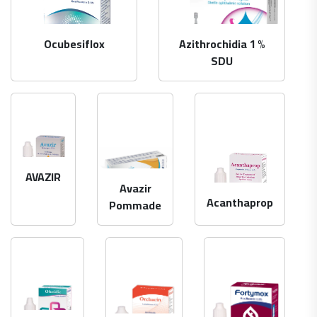
Ocubesiflox
Azithrochidia 1 %
SDU
AVAZIR
Avazir
Acanthaprop
Pommade